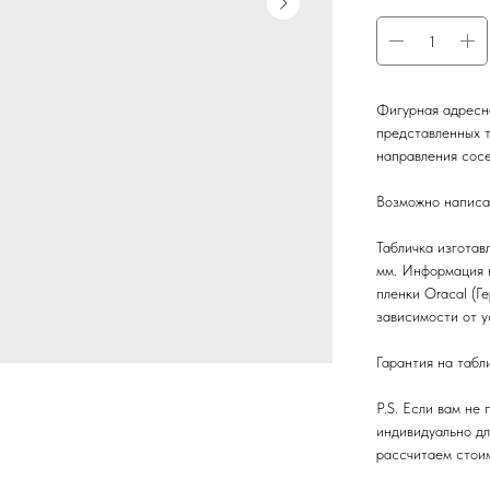
Фигурная адресна
представленных т
направления сосе
Возможно написа
Табличка изготав
мм. Информация 
пленки Oracal (Г
зависимости от у
Гарантия на табли
P.S. Если вам не
индивидуально дл
рассчитаем стоим