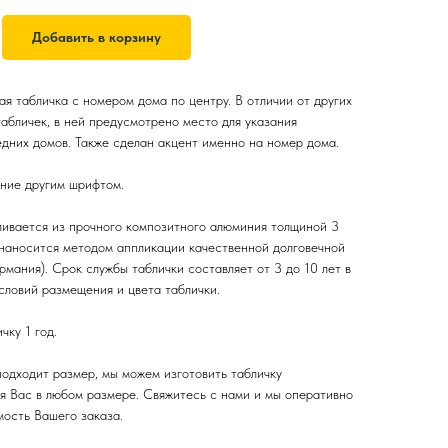
Добавить в корзину
я табличка с номером дома по центру. В отличии от других
абличек, в ней предусмотрено место для указания
дних домов. Также сделан акцент именно на номер дома.
ние другим шрифтом.
ливается из прочного композитного алюминия толщиной 3
наносится методом аппликации качественной долговечной
ермания). Срок службы таблички составляет от 3 до 10 лет в
словий размещения и цвета таблички.
чку 1 год.
 подходит размер, мы можем изготовить табличку
я Вас в любом размере. Свяжитесь с нами и мы оперативно
ость Вашего заказа.