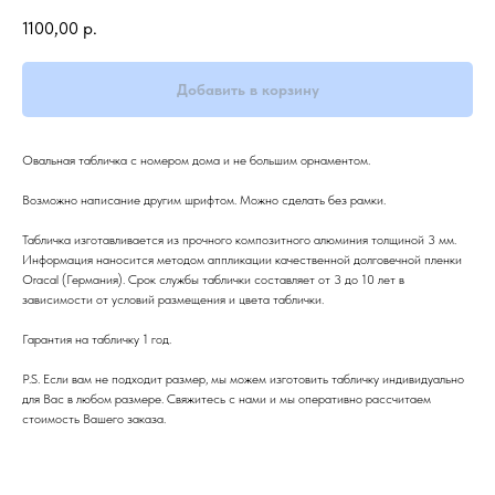
1100,00
р.
Добавить в корзину
Овальная табличка с номером дома и не большим орнаментом.
Возможно написание другим шрифтом. Можно сделать без рамки.
Табличка изготавливается из прочного композитного алюминия толщиной 3 мм.
Информация наносится методом аппликации качественной долговечной пленки
Oracal (Германия). Срок службы таблички составляет от 3 до 10 лет в
зависимости от условий размещения и цвета таблички.
Гарантия на табличку 1 год.
P.S. Если вам не подходит размер, мы можем изготовить табличку индивидуально
для Вас в любом размере. Свяжитесь с нами и мы оперативно рассчитаем
стоимость Вашего заказа.