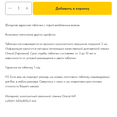
Добавить в корзину
Фигурная адресная табличка с парой влюбленных волков.
Возможно написание другим шрифтом.
Табличка изготавливается из прочного композитного алюминия толщиной 3 мм.
Информация наносится методом аппликации качественной долговечной пленки
Oracal (Германия). Срок службы таблички составляет от 3 до 10 лет в
зависимости от условий размещения и цвета таблички.
Гарантия на табличку 1 год.
P.S. Если вам не подходит размер, мы можем изготовить табличку индивидуально
для Вас в любом размере. Свяжитесь с нами и мы оперативно рассчитаем
стоимость Вашего заказа.
Материал:: композитный алюминий, пленка Oracal 641
LxWxH: 600x400x3 mm