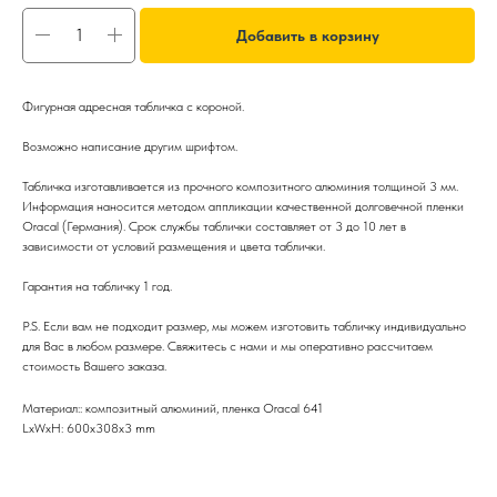
Добавить в корзину
Фигурная адресная табличка с короной.
Возможно написание другим шрифтом.
Табличка изготавливается из прочного композитного алюминия толщиной 3 мм.
Информация наносится методом аппликации качественной долговечной пленки
Oracal (Германия). Срок службы таблички составляет от 3 до 10 лет в
зависимости от условий размещения и цвета таблички.
Гарантия на табличку 1 год.
P.S. Если вам не подходит размер, мы можем изготовить табличку индивидуально
для Вас в любом размере. Свяжитесь с нами и мы оперативно рассчитаем
стоимость Вашего заказа.
Материал:: композитный алюминий, пленка Oracal 641
LxWxH: 600x308x3 mm