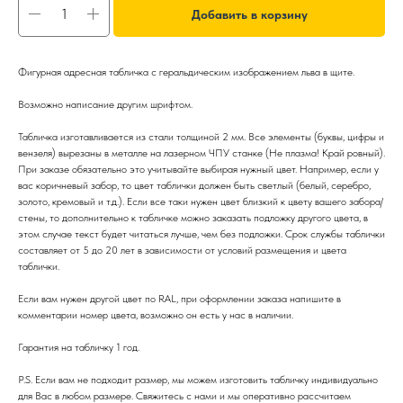
Добавить в корзину
Фигурная адресная табличка с геральдическим изображением льва в щите.
Возможно написание другим шрифтом.
Табличка изготавливается из стали толщиной 2 мм. Все элементы (буквы, цифры и
вензеля) вырезаны в металле на лазерном ЧПУ станке (Не плазма! Край ровный).
При заказе обязательно это учитывайте выбирая нужный цвет. Например, если у
вас коричневый забор, то цвет таблички должен быть светлый (белый, серебро,
золото, кремовый и т.д.). Если все таки нужен цвет близкий к цвету вашего забора/
стены, то дополнительно к табличке можно заказать подложку другого цвета, в
этом случае текст будет читаться лучше, чем без подложки. Срок службы таблички
составляет от 5 до 20 лет в зависимости от условий размещения и цвета
таблички.
Если вам нужен другой цвет по RAL, при оформлении заказа напишите в
комментарии номер цвета, возможно он есть у нас в наличии.
Гарантия на табличку 1 год.
P.S. Если вам не подходит размер, мы можем изготовить табличку индивидуально
для Вас в любом размере. Свяжитесь с нами и мы оперативно рассчитаем