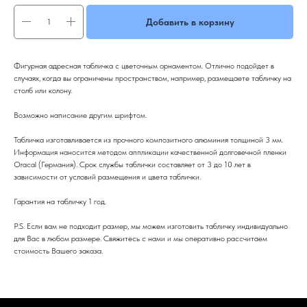
Добавить в корзину
Фигурная адресная табличка с цветочным орнаментом. Отлично подойдет в
случаях, когда вы ограничены пространством, например, размещаете табличку на
столб или колону.
Возможно написание другим шрифтом.
Табличка изготавливается из прочного композитного алюминия толщиной 3 мм.
Информация наносится методом аппликации качественной долговечной пленки
Oracal (Германия). Срок службы таблички составляет от 3 до 10 лет в
зависимости от условий размещения и цвета таблички.
Гарантия на табличку 1 год.
P.S. Если вам не подходит размер, мы можем изготовить табличку индивидуально
для Вас в любом размере. Свяжитесь с нами и мы оперативно рассчитаем
стоимость Вашего заказа.