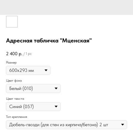
Адресная табличка "Мценская"
2 400
р.
/
1 pc
Размер
Цвет фона
Цвет текста
Тип крепления