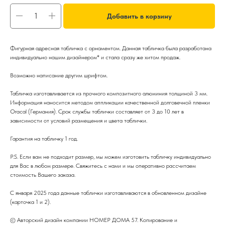
Добавить в корзину
Фигурная адресная табличка с орнаментом. Данная табличка была разработана
индивидуально нашим дизайнером* и стала сразу же хитом продаж.
Возможно написание другим шрифтом.
Табличка изготавливается из прочного композитного алюминия толщиной 3 мм.
Информация наносится методом аппликации качественной долговечной пленки
Oracal (Германия). Срок службы таблички составляет от 3 до 10 лет в
зависимости от условий размещения и цвета таблички.
Гарантия на табличку 1 год.
P.S. Если вам не подходит размер, мы можем изготовить табличку индивидуально
для Вас в любом размере. Свяжитесь с нами и мы оперативно рассчитаем
стоимость Вашего заказа.
С января 2025 года данные таблички изготавливаются в обновленном дизайне
(карточка 1 и 2).
© Авторский дизайн компании НОМЕР ДОМА 57. Копирование и