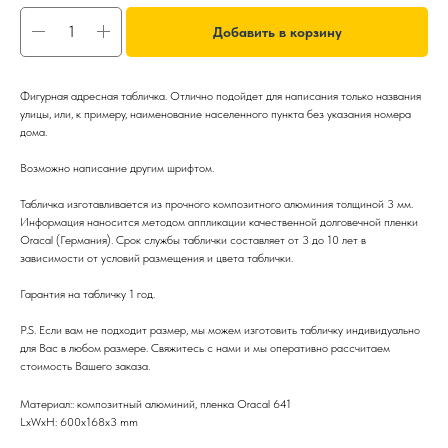
Добавить в корзину
Фигурная адресная табличка. Отлично подойдет для написания только названия
улицы, или, к примеру, наименование населенного пункта без указания номера
дома.
Возможно написание другим шрифтом.
Табличка изготавливается из прочного композитного алюминия толщиной 3 мм.
Информация наносится методом аппликации качественной долговечной пленки
Oracal (Германия). Срок службы таблички составляет от 3 до 10 лет в
зависимости от условий размещения и цвета таблички.
Гарантия на табличку 1 год.
P.S. Если вам не подходит размер, мы можем изготовить табличку индивидуально
для Вас в любом размере. Свяжитесь с нами и мы оперативно рассчитаем
стоимость Вашего заказа.
Материал:: композитный алюминий, пленка Oracal 641
LxWxH: 600x168x3 mm