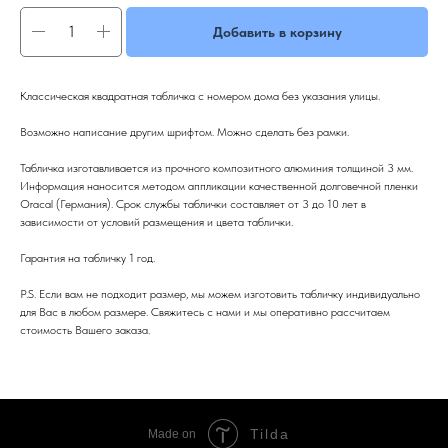
Добавить в корзину
Классическая квадратная табличка с номером дома без указания улицы.
Возможно написание другим шрифтом. Можно сделать без рамки.
Табличка изготавливается из прочного композитного алюминия толщиной 3 мм.
Информация наносится методом аппликации качественной долговечной пленки
Oracal (Германия). Срок службы таблички составляет от 3 до 10 лет в
зависимости от условий размещения и цвета таблички.
Гарантия на табличку 1 год.
P.S. Если вам не подходит размер, мы можем изготовить табличку индивидуально
для Вас в любом размере. Свяжитесь с нами и мы оперативно рассчитаем
стоимость Вашего заказа.
Tilda
Made on