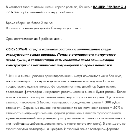
В комплект входит: алюминиевый каркас ролл-ап, баннер с
ВАШЕЙ РЕКЛАМОЙ
720х1440 dpi, усиленный и стандартный чехол.
Время сборки не более 2 минут.
В стоимость не входит дизайн баннера и доставка.
Срок изготовления до 5 рабочих дней.
СОСТОЯНИЕ: стенд в отличном состоянии, минимальные следы
эксплуатации в виде царапин. Помимо стандартного матерчатого
чехла-сумки, в комплектации есть усиленные чехол защищающий
конструкцию от механических повреждений во время перевозки.
*Цены на дизайн указаны ориентировочные и могут измениться как в большую,
так и в меньшую сторону исходя из вашего технического задания. Если вы
предоставите нужные готовые фотографии или наш дизайнер будет искать
подходящие фотографии и их редактировать, цена на дизайн будет разной. Более
точную стоимость вам рассчитает менеджер исходя из техзадания. В указанной
стоимости включены 2 бесплатные правки, последующие правки + 300 руб. к
стоимости. Серьезные изменения техзадания после получения эскиза + 50% к
стоимости (например: изменили формат размещения, вместо горизонтального
нужен вертикальный, или размеры пропорционально отличаются от изначального,
или необходимо добавить дополнительно много текста или фото). В стоимость не
входит покупка фотографий и шрифтов. Исходный файл в векторном формате