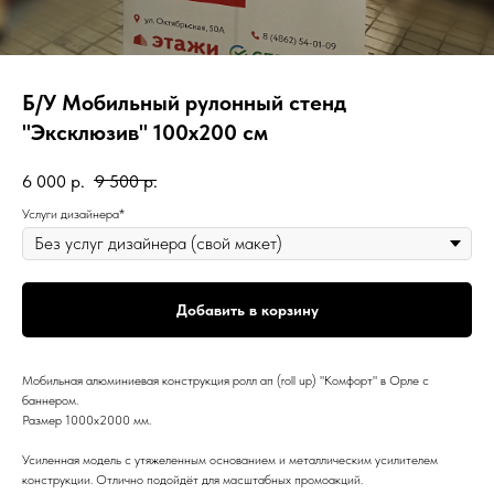
Б/У Мобильный рулонный стенд
"Эксклюзив" 100х200 см
6 000
р.
9 500
р.
Услуги дизайнера*
Добавить в корзину
Мобильная алюминиевая конструкция ролл ап (roll up) "Комфорт" в Орле с
баннером.
Размер 1000х2000 мм.
Усиленная модель с утяжеленным основанием и металлическим усилителем
конструкции. Отлично подойдёт для масштабных промоакций.