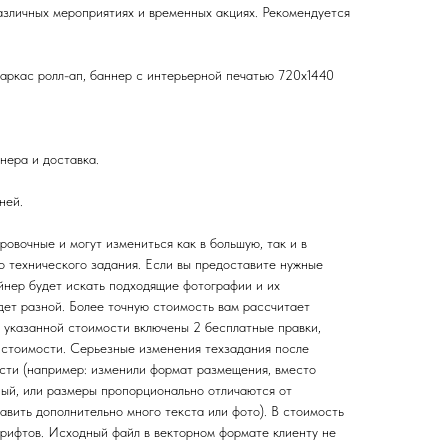
азличных мероприятиях и временных акциях. Рекомендуется
каркас ролл-ап, баннер с интерьерной печатью 720х1440
нера и доставка.
ней.
овочные и могут измениться как в большую, так и в
о технического задания. Если вы предоставите нужные
йнер будет искать подходящие фотографии и их
дет разной. Более точную стоимость вам рассчитает
В указанной стоимости включены 2 бесплатные правки,
 стоимости. Серьезные изменения техзадания после
сти (например: изменили формат размещения, вместо
ный, или размеры пропорционально отличаются от
авить дополнительно много текста или фото). В стоимость
шрифтов. Исходный файл в векторном формате клиенту не